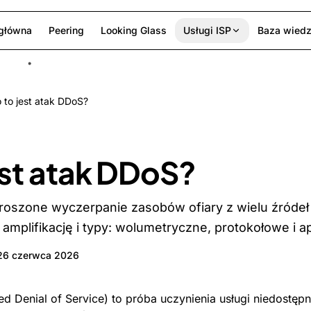
 główna
Peering
Looking Glass
Usługi ISP
Baza wied
 to jest atak DDoS?
est atak DDoS?
roszone wyczerpanie zasobów ofiary z wielu źródeł
 amplifikację i typy: wolumetryczne, protokołowe i ap
26 czerwca 2026
ed Denial of Service) to próba uczynienia usługi niedostęp