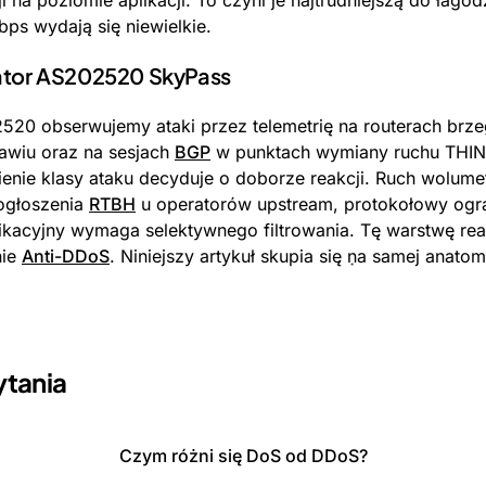
i na poziomie aplikacji. To czyni je najtrudniejszą do łago
ps wydają się niewielkie.
rator AS202520 SkyPass
520 obserwujemy ataki przez telemetrię na routerach br
awiu oraz na sesjach
BGP
w punktach wymiany ruchu THIN
ienie klasy ataku decyduje o doborze reakcji. Ruch wolum
 ogłoszenia
RTBH
u operatorów upstream, protokołowy ogr
likacyjny wymaga selektywnego filtrowania. Tę warstwę rea
nie
Anti-DDoS
. Niniejszy artykuł skupia się na samej anatomii
ytania
Czym różni się DoS od DDoS?