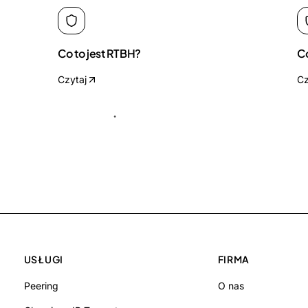
Co to jest RTBH?
Co
Czytaj
Cz
USŁUGI
FIRMA
Peering
O nas