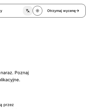
zy
Otrzymaj wycenę
Switch language
Toggle theme
 naraz. Poznaj
likacyjne.
ną przez