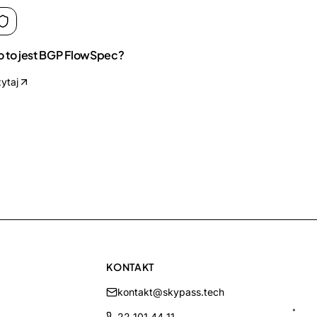
 to jest BGP FlowSpec?
ytaj
KONTAKT
kontakt@skypass.tech
22 101 44 11