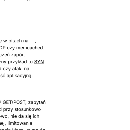
e w bitach na
SSDP czy memcached.
ączeń zapór,
zny przykład to
SYN
d czy ataki na
ść aplikacyjną.
TP GET/POST, zapytań
nd przy stosunkowo
o, nie da się ich
j, limitowania