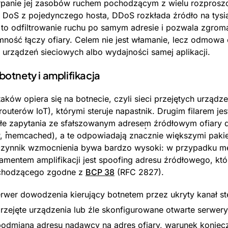
panie jej zasobów ruchem pochodzącym z wielu rozprosz
 DoS z pojedynczego hosta, DDoS rozkłada źródło na tysią
a to odfiltrowanie ruchu po samym adresie i pozwala zgro
ność łączy ofiary. Celem nie jest włamanie, lecz odmowa 
 urządzeń sieciowych albo wydajności samej aplikacji.
otnety i amplifikacja
ków opiera się na botnecie, czyli sieci przejętych urząd
outerów IoT), którymi steruje napastnik. Drugim filarem jest
łe zapytania ze sfałszowanym adresem źródłowym ofiary 
 memcached), a te odpowiadają znacznie większymi paki
łczynnik wzmocnienia bywa bardzo wysoki: w przypadku m
amentem amplifikacji jest spoofing adresu źródłowego, k
ychodzącego zgodne z
BCP 38
(RFC 2827).
erwer dowodzenia kierujący botnetem przez ukryty kanał st
 przejęte urządzenia lub źle skonfigurowane otwarte serwer
podmiana adresu nadawcy na adres ofiary, warunek koniec