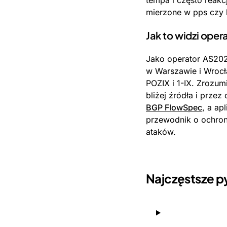
tempa i często reakcj
mierzone w pps czy b
Jak to widzi ope
Jako operator AS202
w Warszawie i Wrocł
POZIX i 1-IX. Zrozum
bliżej źródła i przez
BGP FlowSpec
, a ap
przewodnik o ochro
ataków.
Najczęstsze p