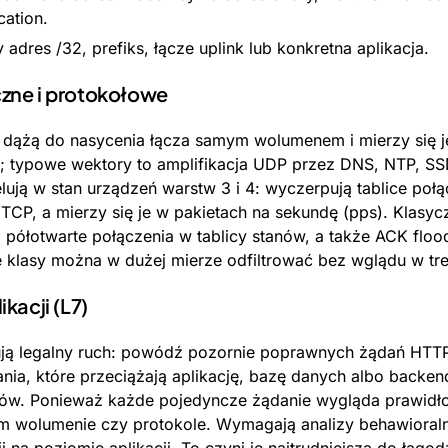
cation.
 adres /32, prefiks, łącze uplink lub konkretna aplikacja.
zne i protokołowe
 dążą do nasycenia łącza samym wolumenem i mierzy się j
); typowe wektory to amplifikacja UDP przez DNS, NTP, 
lują w stan urządzeń warstw 3 i 4: wyczerpują tablice poł
TCP, a mierzy się je w pakietach na sekundę (pps). Klasyc
a półotwarte połączenia w tablicy stanów, a także ACK floo
e klasy można w dużej mierze odfiltrować bez wglądu w tre
kacji (L7)
tują legalny ruch: powódź pozornie poprawnych żądań HT
nia, które przeciążają aplikację, bazę danych albo backe
tów. Ponieważ każde pojedyncze żądanie wygląda prawidłow
m wolumenie czy protokole. Wymagają analizy behawioralne