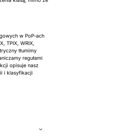
dzenia klasą, mimo że
zegowych w PoP-ach
X, TPIX, WRIX,
etryczny tłumimy
aniczamy regułami
kcji opisuje nasz
 i klasyfikacji