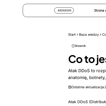
Strona
AS202520
Start
Baza wiedzy
Co
Słownik
Co to j
Atak DDoS to rozp
anatomię, botnety,
Ostatnia aktualizacja:
Atak DDoS (Distribut