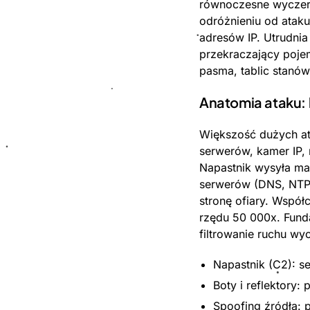
równoczesne wyczer
odróżnieniu od ataku
adresów IP. Utrudni
przekraczający pojem
pasma, tablic stanów
Anatomia ataku: b
Większość dużych ata
serwerów, kamer IP, r
Napastnik wysyła ma
serwerów (DNS, NTP,
stronę ofiary. Wspó
rzędu 50 000x. Fund
filtrowanie ruchu w
Napastnik (C2): s
Boty i reflektory:
Spoofing źródła: 