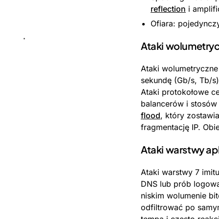
reflection
i amplifi
Ofiara: pojedynczy
Ataki wolumetryc
Ataki wolumetryczne
sekundę (Gb/s, Tb/s
Ataki protokołowe ce
balancerów i stosów 
flood
, który zostawi
fragmentację IP. Obi
Ataki warstwy apli
Ataki warstwy 7 imi
DNS lub prób logowa
niskim wolumenie bi
odfiltrować po samy