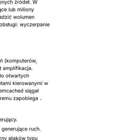
onych źródeł. W
ce lub miliony
madzić wolumen
obsługi: wyczerpanie
zeń (komputerów,
 amplifikacja.
do otwartych
etami kierowanymi w
emcached sięgał
tóremu zapobiega
erujący.
y generujące ruch.
zny ataków typu