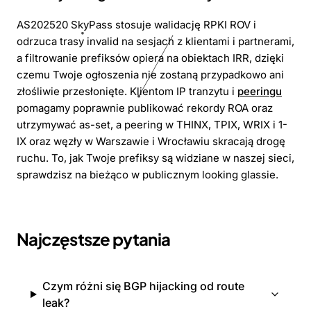
AS202520 SkyPass stosuje walidację RPKI ROV i
odrzuca trasy invalid na sesjach z klientami i partnerami,
a filtrowanie prefiksów opiera na obiektach IRR, dzięki
czemu Twoje ogłoszenia nie zostaną przypadkowo ani
złośliwie przesłonięte. Klientom IP tranzytu i
peeringu
pomagamy poprawnie publikować rekordy ROA oraz
utrzymywać as-set, a peering w THINX, TPIX, WRIX i 1-
IX oraz węzły w Warszawie i Wrocławiu skracają drogę
ruchu. To, jak Twoje prefiksy są widziane w naszej sieci,
sprawdzisz na bieżąco w publicznym looking glassie.
Najczęstsze pytania
Czym różni się BGP hijacking od route
leak?