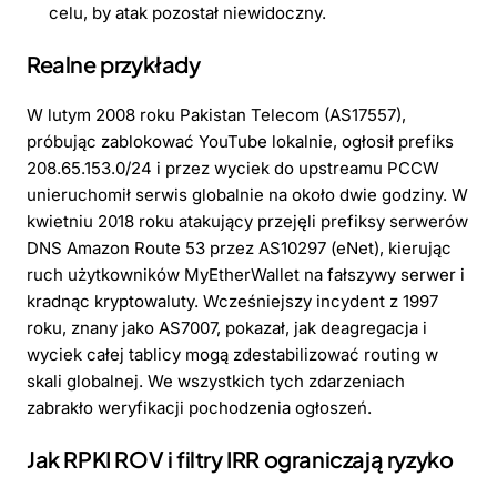
celu, by atak pozostał niewidoczny.
Realne przykłady
W lutym 2008 roku Pakistan Telecom (AS17557),
próbując zablokować YouTube lokalnie, ogłosił prefiks
208.65.153.0/24 i przez wyciek do upstreamu PCCW
unieruchomił serwis globalnie na około dwie godziny. W
kwietniu 2018 roku atakujący przejęli prefiksy serwerów
DNS Amazon Route 53 przez AS10297 (eNet), kierując
ruch użytkowników MyEtherWallet na fałszywy serwer i
kradnąc kryptowaluty. Wcześniejszy incydent z 1997
roku, znany jako AS7007, pokazał, jak deagregacja i
wyciek całej tablicy mogą zdestabilizować routing w
skali globalnej. We wszystkich tych zdarzeniach
zabrakło weryfikacji pochodzenia ogłoszeń.
Jak RPKI ROV i filtry IRR ograniczają ryzyko