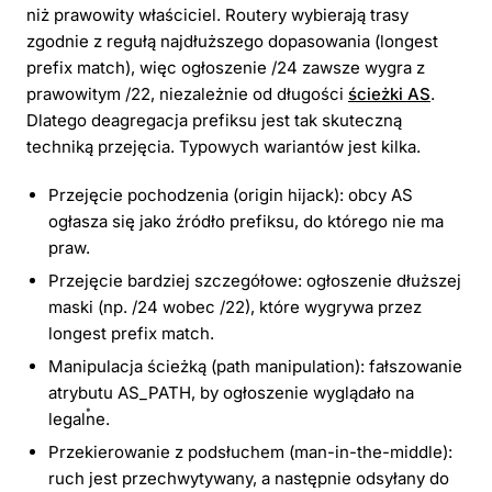
niż prawowity właściciel. Routery wybierają trasy
zgodnie z regułą najdłuższego dopasowania (longest
prefix match), więc ogłoszenie /24 zawsze wygra z
prawowitym /22, niezależnie od długości
ścieżki AS
.
Dlatego deagregacja prefiksu jest tak skuteczną
techniką przejęcia. Typowych wariantów jest kilka.
Przejęcie pochodzenia (origin hijack): obcy AS
ogłasza się jako źródło prefiksu, do którego nie ma
praw.
Przejęcie bardziej szczegółowe: ogłoszenie dłuższej
maski (np. /24 wobec /22), które wygrywa przez
longest prefix match.
Manipulacja ścieżką (path manipulation): fałszowanie
atrybutu AS_PATH, by ogłoszenie wyglądało na
legalne.
Przekierowanie z podsłuchem (man-in-the-middle):
ruch jest przechwytywany, a następnie odsyłany do