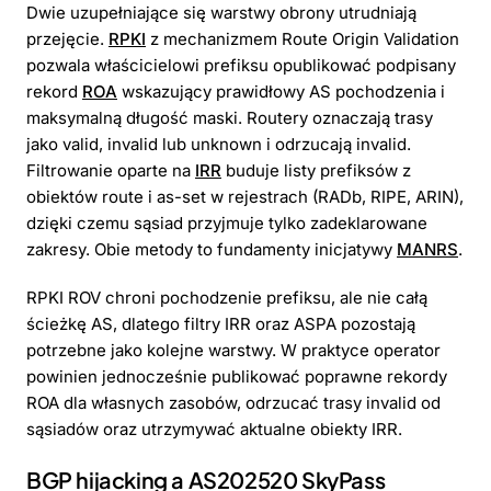
Dwie uzupełniające się warstwy obrony utrudniają
przejęcie.
RPKI
z mechanizmem Route Origin Validation
pozwala właścicielowi prefiksu opublikować podpisany
rekord
ROA
wskazujący prawidłowy AS pochodzenia i
maksymalną długość maski. Routery oznaczają trasy
jako valid, invalid lub unknown i odrzucają invalid.
Filtrowanie oparte na
IRR
buduje listy prefiksów z
obiektów route i as-set w rejestrach (RADb, RIPE, ARIN),
dzięki czemu sąsiad przyjmuje tylko zadeklarowane
zakresy. Obie metody to fundamenty inicjatywy
MANRS
.
RPKI ROV chroni pochodzenie prefiksu, ale nie całą
ścieżkę AS, dlatego filtry IRR oraz ASPA pozostają
potrzebne jako kolejne warstwy. W praktyce operator
powinien jednocześnie publikować poprawne rekordy
ROA dla własnych zasobów, odrzucać trasy invalid od
sąsiadów oraz utrzymywać aktualne obiekty IRR.
BGP hijacking a AS202520 SkyPass