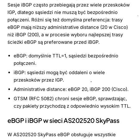
Sesje iBGP często przebiegają przez wiele przeskoków
IGP, dlatego sąsiedzi nie muszą być bezpośrednio
połączeni. Różni się też domyślna preferencja: trasy
eBGP mają niższy administrative distance (20 w Cisco)
niż iBGP (200), a w procesie wyboru najlepszej trasy
ścieżki eBGP są preferowane przed iBGP.
eBGP: domyślnie TTL=1, sąsiedzi bezpośrednio
połączeni.
iBGP: sąsiedzi mogą być oddaleni o wiele
przeskoków przez IGP.
Administrative distance: eBGP 20, iBGP 200 (Cisco).
GTSM (RFC 5082) chroni sesje eBGP, sprawdzając,
czy pakiety przychodzą z odpowiednio wysokim TTL.
eBGP i iBGP w sieci AS202520 SkyPass
W AS202520 SkyPass eBGP obsługuje wszystkie