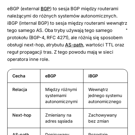
eBGP (external
BGP
) to sesja BGP między routerami
należącymi do różnych systemów autonomicznych.
iBGP (internal BGP) to sesja między routerami wewnątrz
tego samego AS. Oba tryby używają tego samego
protokołu (BGP-4, RFC 4271), ale różnią się sposobem
obsługi next-hop, atrybutu
AS-path
, wartości TTL oraz
reguł propagacji tras. Z tego powodu mają w sieci
operatora inne role.
Cecha
eBGP
iBGP
Relacja
Między różnymi
Wewnątrz
systemami
jednego systemu
autonomicznymi
autonomicznego
Next-hop
Zmieniany na
Zachowywany
adres sąsiada
bez zmian
AS-path
Dopisywany
Pozostaje