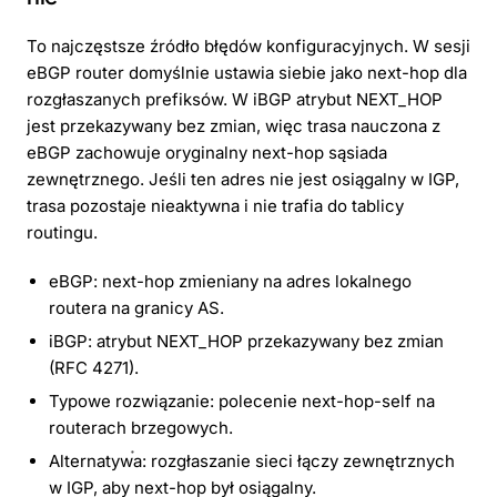
To najczęstsze źródło błędów konfiguracyjnych. W sesji
eBGP router domyślnie ustawia siebie jako next-hop dla
rozgłaszanych prefiksów. W iBGP atrybut NEXT_HOP
jest przekazywany bez zmian, więc trasa nauczona z
eBGP zachowuje oryginalny next-hop sąsiada
zewnętrznego. Jeśli ten adres nie jest osiągalny w IGP,
trasa pozostaje nieaktywna i nie trafia do tablicy
routingu.
eBGP: next-hop zmieniany na adres lokalnego
routera na granicy AS.
iBGP: atrybut NEXT_HOP przekazywany bez zmian
(RFC 4271).
Typowe rozwiązanie: polecenie next-hop-self na
routerach brzegowych.
Alternatywa: rozgłaszanie sieci łączy zewnętrznych
w IGP, aby next-hop był osiągalny.