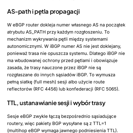
AS-path i pętla propagacji
W eBGP router dokleja numer własnego AS na początek
atrybutu AS_PATH przy każdym rozgłoszeniu. To
mechanizm wykrywania pętli między systemami
autonomicznymi. W iBGP numer AS nie jest doklejany,
ponieważ trasa nie opuszcza systemu. Dlatego iBGP nie
ma wbudowanej ochrony przed pętlami i obowiązuje
zasada, że trasy nauczone przez iBGP nie są
rozgłaszane do innych sąsiadów iBGP. To wymusza
pełną siatkę (full mesh) sesji albo użycie route
reflectorów (RFC 4456) lub konfederacji (RFC 5065).
TTL, ustanawianie sesji i wybór trasy
Sesje eBGP zwykle łączą bezpośrednio sąsiadujące
routery, więc pakiety BGP wysyłane są z TTL=1
(multihop eBGP wymaga jawnego podniesienia TTL).