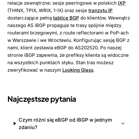
relacje zewnętrzne: sesje peeringowe w polskich
IXP
(THINX, TPIX, WRIX, 1-IX) oraz sesje
tranzytu IP
dostarczające pełną
tablicę BGP
do klientów. Wewnątrz
naszego AS iBGP propaguje te trasy spójnie między
routerami brzegowymi, z route reflectorami w PoP-ach
w Warszawie i we Wrocławiu. Konfigurując sesję BGP z
nami, klient zestawia eBGP do AS202520. Po naszej
stronie iBGP zapewnia, że prefiksy klienta są widoczne
na wszystkich punktach styku. Stan tras możesz
zweryfikować w naszym
Looking Glass
.
Najczęstsze pytania
Czym różni się eBGP od iBGP w jednym
zdaniu?