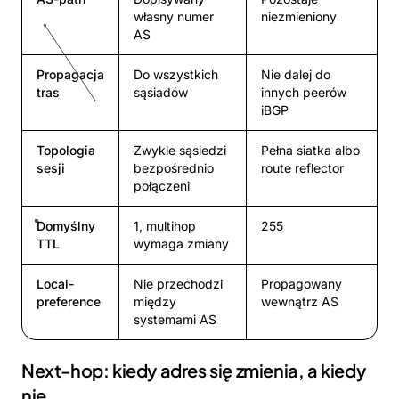
własny numer
niezmieniony
AS
Propagacja
Do wszystkich
Nie dalej do
tras
sąsiadów
innych peerów
iBGP
Topologia
Zwykle sąsiedzi
Pełna siatka albo
sesji
bezpośrednio
route reflector
połączeni
Domyślny
1, multihop
255
TTL
wymaga zmiany
Local-
Nie przechodzi
Propagowany
preference
między
wewnątrz AS
systemami AS
Next-hop: kiedy adres się zmienia, a kiedy
nie