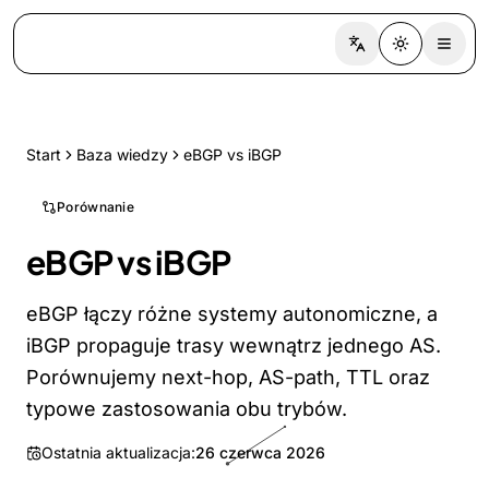
Switch language
Toggle the
Start
Baza wiedzy
eBGP vs iBGP
Porównanie
eBGP vs iBGP
eBGP łączy różne systemy autonomiczne, a
iBGP propaguje trasy wewnątrz jednego AS.
Porównujemy next-hop, AS-path, TTL oraz
typowe zastosowania obu trybów.
Ostatnia aktualizacja:
26 czerwca 2026