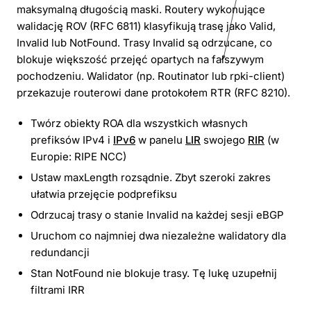
maksymalną długością maski. Routery wykonujące
walidację ROV (RFC 6811) klasyfikują trasę jako Valid,
Invalid lub NotFound. Trasy Invalid są odrzucane, co
blokuje większość przejęć opartych na fałszywym
pochodzeniu. Walidator (np. Routinator lub rpki-client)
przekazuje routerowi dane protokołem RTR (RFC 8210).
Twórz obiekty ROA dla wszystkich własnych
prefiksów IPv4 i
IPv6
w panelu
LIR
swojego
RIR
(w
Europie: RIPE NCC)
Ustaw maxLength rozsądnie. Zbyt szeroki zakres
ułatwia przejęcie podprefiksu
Odrzucaj trasy o stanie Invalid na każdej sesji eBGP
Uruchom co najmniej dwa niezależne walidatory dla
redundancji
Stan NotFound nie blokuje trasy. Tę lukę uzupełnij
filtrami IRR