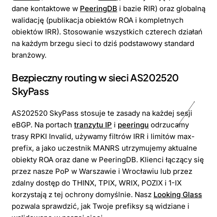
dane kontaktowe w
PeeringDB
i bazie RIR) oraz globalną
walidację (publikacja obiektów ROA i kompletnych
obiektów IRR). Stosowanie wszystkich czterech działań
na każdym brzegu sieci to dziś podstawowy standard
branżowy.
Bezpieczny routing w sieci AS202520
SkyPass
AS202520 SkyPass stosuje te zasady na każdej sesji
eBGP. Na portach
tranzytu IP
i
peeringu
odrzucamy
trasy RPKI Invalid, używamy filtrów IRR i limitów max-
prefix, a jako uczestnik MANRS utrzymujemy aktualne
obiekty ROA oraz dane w PeeringDB. Klienci łączący się
przez nasze PoP w Warszawie i Wrocławiu lub przez
zdalny dostęp do THINX, TPIX, WRIX, POZIX i 1-IX
korzystają z tej ochrony domyślnie. Nasz
Looking Glass
pozwala sprawdzić, jak Twoje prefiksy są widziane i