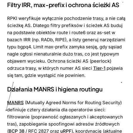
Filtry IRR, max-prefix i ochrona ścieżki AS
RPKI weryfikuje wyłącznie pochodzenie trasy, a nie całą
ścieżkę AS. Dlatego filtry prefiksów i ścieżek AS buduj
na podstawie obiektów route i route6 oraz as-set w
bazach IRR (np. RADb, RIPE), a listy generuj narzędziami
typu bgpq4. Limit max-prefix zamyka sesję, gdy sąsiad
nagle ogłosi nienaturalnie dużo tras, co jest typowym
objawem wycieku. Ochrona ścieżki AS (peerlock)
odrzuca trasy, w których numer AS sieci
Tier-1
pojawia
się tam, gdzie wystąpić nie powinien.
Działania MANRS i higiena routingu
MANRS
(Mutually Agreed Norms for Routing Security)
definiuje cztery działania dla operatorów sieci:
filtrowanie (poprawność ogłaszanych i akceptowanych
tras), zapobieganie spoofingowi adresów źródłowych
(
BCP 38
/ RFC 2827 oraz
uRPF
), koordynację (aktualne