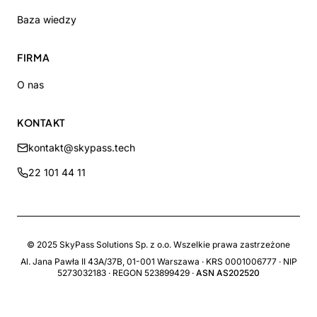
Baza wiedzy
FIRMA
O nas
KONTAKT
kontakt@skypass.tech
22 101 44 11
© 2025
SkyPass Solutions
Sp. z o.o.
Wszelkie prawa zastrzeżone
Al. Jana Pawła II 43A/37B, 01-001 Warszawa · KRS 0001006777 · NIP
5273032183 · REGON 523899429 ·
ASN AS202520