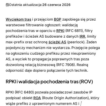
Ostatnia aktualizacja:
26 czerwca 2026
Wyciekom tras
i przejęciom
BGP
zapobiega się przez
warstwowe filtrowanie ogłoszeń: walidację
pochodzenia tras w oparciu o
RPKI
(RFC 6811), filtry
prefiksów i ścieżek AS budowane z danych
IRR
, limity
max-prefix oraz ochronę
ścieżki AS
(peerlock). Żaden
pojedynczy mechanizm nie wystarcza. Przejęcie polega
na ogłoszeniu cudzego prefiksu przez nieuprawniony
AS, a wyciek to propagacja poprawnych tras poza
dozwoloną relacją biznesową (RFC 7908). Realną
odporność daje dopiero połączenie tych technik.
RPKI i walidacja pochodzenia tras (ROV)
RPKI (RFC 6480) pozwala posiadaczowi zasobów IP
podpisać obiekt
ROA
(Route Origin Authorization), który
wiąże prefiks z uprawnionym numerem AS i