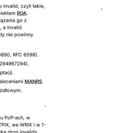
nvalid, czyli takie,
biektem
ROA
.
iązania go z
 a invalid
gdy nie powinny
 6890, RFC 6598).
4294967294).
ptacji.
zaleceniami
MANRS
.
ródłowym.
bu PoP-ach, w
PIX, we WRIX i w 1-
ką drop invalids,