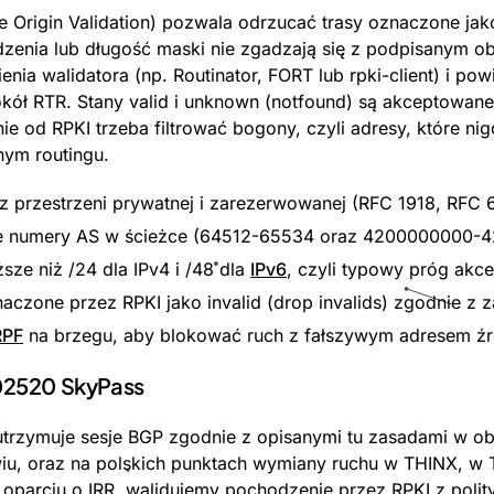
 Origin Validation) pozwala odrzucać trasy oznaczone jako i
zenia lub długość maski nie zgadzają się z podpisanym o
ia walidatora (np. Routinator, FORT lub rpki-client) i pow
kół RTR. Stany valid i unknown (notfound) są akceptowane,
ie od RPKI trzeba filtrować bogony, czyli adresy, które ni
nym routingu.
 z przestrzeni prywatnej i zarezerwowanej (RFC 1918, RFC
e numery AS w ścieżce (64512-65534 oraz 4200000000-
uższe niż /24 dla IPv4 i /48 dla
IPv6
, czyli typowy próg akce
naczone przez RPKI jako invalid (drop invalids) zgodnie z 
RPF
na brzegu, aby blokować ruch z fałszywym adresem ź
02520 SkyPass
rzymuje sesje BGP zgodnie z opisanymi tu zasadami w o
iu, oraz na polskich punktach wymiany ruchu w THINX, w T
w oparciu o IRR, walidujemy pochodzenie przez RPKI z polity