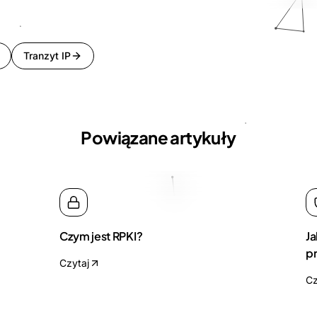
Tranzyt IP
Powiązane artykuły
Czym jest RPKI?
Ja
p
Czytaj
Cz