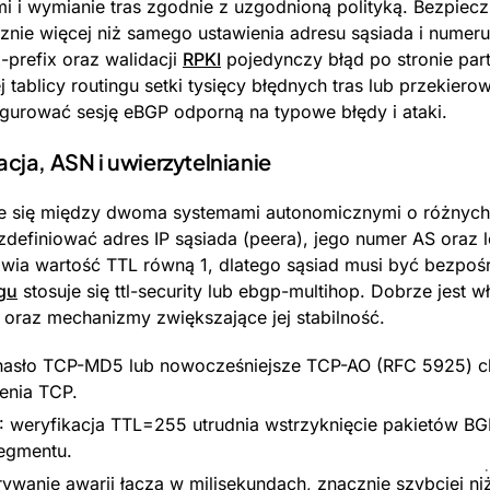
i i wymianie tras zgodnie z uzgodnioną polityką. Bezpiec
ie więcej niż samego ustawienia adresu sąsiada i numeru 
-prefix oraz walidacji
RPKI
pojedynczy błąd po stronie par
tablicy routingu setki tysięcy błędnych tras lub przekiero
igurować sesję eBGP odporną na typowe błędy i ataki.
cja, ASN i uwierzytelnianie
je się między dwoma systemami autonomicznymi o różnych
zdefiniować adres IP sąsiada (peera), jego numer AS oraz 
wia wartość TTL równą 1, dlatego sąsiad musi być bezpoś
gu
stosuje się ttl-security lub ebgp-multihop. Dobrze jest w
ji oraz mechanizmy zwiększające jej stabilność.
 hasło TCP-MD5 lub nowocześniejsze TCP-AO (RFC 5925) ch
enia TCP.
 weryfikacja TTL=255 utrudnia wstrzyknięcie pakietów B
egmentu.
rywanie awarii łącza w milisekundach, znacznie szybciej ni