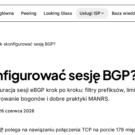
 główna
Peering
Looking Glass
Usługi ISP
Baza wied
k skonfigurować sesję BGP?
nfigurować sesję BGP
racja sesji eBGP krok po kroku: filtry prefiksów, lim
ltrowanie bogonów i dobre praktyki MANRS.
26 czerwca 2026
P
polega na nawiązaniu połączenia TCP na porcie 179 mi