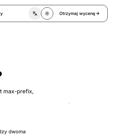
zy
Otrzymaj wycenę
Switch language
Toggle theme
?
it max-prefix,
ędzy dwoma