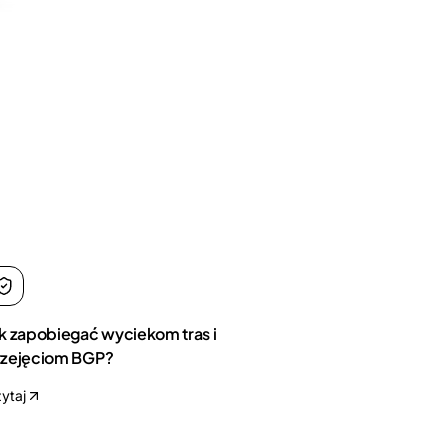
k zapobiegać wyciekom tras i
rzejęciom BGP?
ytaj