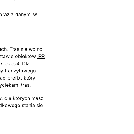
 oraz z danymi w
ach. Tras nie wolno
odstawie obiektów
IRR
ak bgpq4. Dla
wcy tranzytowego
ax-prefix, który
yciekami tras.
w, dla których masz
adkowego stania się