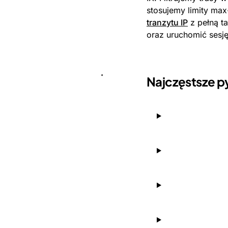
stosujemy limity max-
tranzytu IP
z pełną t
oraz uruchomić sesj
Najczęstsze p