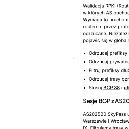
Walidacja RPKI (Route
w których AS pochod
Wymaga to uruchomien
routerem przez proto
odrzucane. Niezależn
pojawić się w global
Odrzucaj prefiksy
Odrzucaj prywatn
Filtruj prefiksy dł
Odrzucaj trasy oz
Stosuj
BCP 38
i
u
Sesje BGP z AS2
AS202520 SkyPass ut
Warszawie i Wrocław
IX. Filtrujemy trasy 