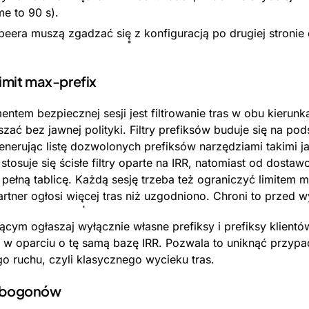
e to 90 s).
peera muszą zgadzać się z konfiguracją po drugiej stronie
 limit max-prefix
ntem bezpiecznej sesji jest filtrowanie tras w obu kierunk
zać bez jawnej polityki. Filtry prefiksów buduje się na p
enerując listę dozwolonych prefiksów narzędziami takimi j
stosuje się ścisłe filtry oparte na IRR, natomiast od dosta
 pełną tablicę. Każdą sesję trzeba też ograniczyć limitem m
rtner ogłosi więcej tras niż uzgodniono. Chroni to przed w
ym ogłaszaj wyłącznie własne prefiksy i prefiksy klientó
ej w oparciu o tę samą bazę IRR. Pozwala to uniknąć przyp
o ruchu, czyli klasycznego wycieku tras.
ie bogonów