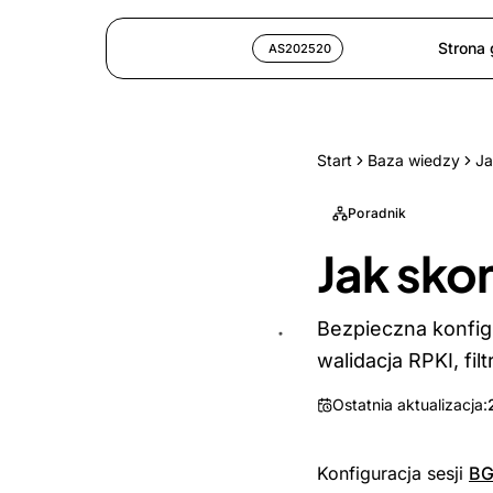
Strona
AS202520
Start
Baza wiedzy
Ja
Poradnik
Jak sko
Bezpieczna konfigu
walidacja RPKI, fi
Ostatnia aktualizacja:
Konfiguracja sesji
BG