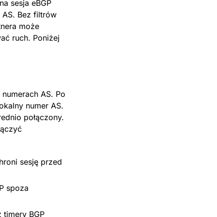
zna sesja eBGP
AS. Bez filtrów
tnera może
wać ruch. Poniżej
 numerach AS. Po
lokalny numer AS.
rednio połączony.
łączyć
roni sesję przed
GP spoza
ż timery BGP