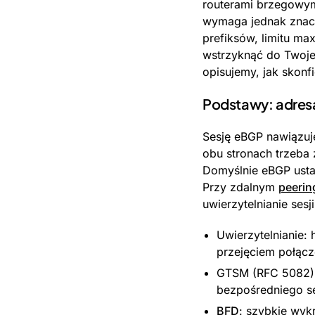
routerami brzegowym
wymaga jednak znaczn
prefiksów, limitu max
wstrzyknąć do Twojej 
opisujemy, jak skonf
Podstawy: adresa
Sesję eBGP nawiązu
obu stronach trzeba 
Domyślnie eBGP usta
Przy zdalnym
peerin
uwierzytelnianie ses
Uwierzytelnianie:
przejęciem połącz
GTSM (RFC 5082):
bezpośredniego s
BFD
: szybkie wyk