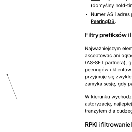
(domyślny hold-tim
Numer AS i adres 
PeeringDB
.
Filtry prefiksów i
Najważniejszym eleme
akceptować ani ogłas
(AS-SET partnera), g
peeringów i klientów 
przyjmuje się zwykle
zamyka sesję, gdy pa
W kierunku wychodząc
autoryzację, najlepi
tranzytem dla cudzeg
RPKI i filtrowan