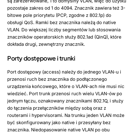
są zarezerwowane, 1 to domyślny VLAN, więc do użytku
pozostaje zakres od 1 do 4094. Znacznik zawiera też 3-
bitowe pole priorytetu (PCP, zgodne z 802.1p) do
obsługi QoS. Ramki bez znacznika należą do native
VLAN. Do większej liczby segmentów lub stosowania
znaczników operatorskich służy 802.1ad (QinQ), które
dokłada drugi, zewnętrzny znacznik.
Porty dostępowe i trunki
Port dostępowy (access) należy do jednego VLAN-u i
przenosi ruch bez znacznika do podłączonego
urządzenia końcowego, które o VLAN-ach nie musi nic
wiedzieć. Port trunk przenosi ruch wielu VLAN-ów po
jednym łączu, oznakowany znacznikami 802.1Q, i służy
do łączenia przełączników między sobą oraz z
routerami i hypervisorami. Na trunku jeden VLAN może
być skonfigurowany jako native i przesyłany bez
znacznika. Niedopasowanie native VLAN po obu