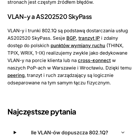
stronach jest częstym źródłem błędów.
VLAN-y a AS202520 SkyPass
VLAN-y i trunki 802.1Q są podstawą dostarczania usług
AS202520 SkyPass. Sesje
BGP
,
tranzyt IP
i zdalny
dostęp do polskich
punktów wymiany ruchu
(THINX,
TPIX, WRIX, 1-IX) realizujemy zwykle jako dedykowane
VLAN-y na porcie klienta lub na
cross-connect
w
naszych PoP-ach w Warszawie i Wrocławiu. Dzięki temu
peering
, tranzyt i ruch zarządzający są logicznie
odseparowane na tym samym łączu fizycznym.
Najczęstsze pytania
Ile VLAN-ów dopuszcza 802.1Q?