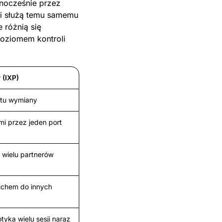
dnocześnie przez
i służą temu samemu
 różnią się
oziomem kontroli
 (IXP)
ktu wymiany
mi przez jeden port
, wielu partnerów
uchem do innych
yka wielu sesji naraz