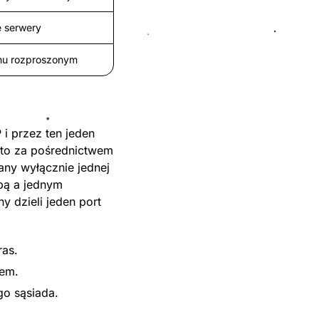
e serwery
chu rozproszonym
i przez ten jeden
ęsto za pośrednictwem
y wyłącznie jednej
bą a jednym
 dzieli jeden port
ras.
rem.
go sąsiada.