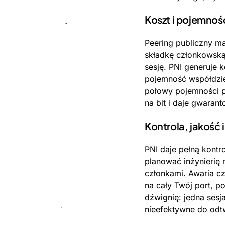
Koszt i pojemnoś
Peering publiczny ma 
składkę członkowską
sesję. PNI generuje k
pojemność współdziel
połowy pojemności po
na bit i daje gwaran
Kontrola, jakość i
PNI daje pełną kontr
planować inżynierię 
członkami. Awaria cz
na cały Twój port, p
dźwignię: jedna sesj
nieefektywne do odt