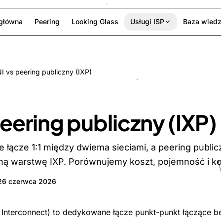
 główna
Peering
Looking Glass
Usługi ISP
Baza wied
I vs peering publiczny (IXP)
eering publiczny (IXP)
 łącze 1:1 między dwiema sieciami, a peering publi
ną warstwę IXP. Porównujemy koszt, pojemność i ko
26 czerwca 2026
 Interconnect) to dedykowane łącze punkt-punkt łączące 