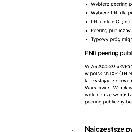
Wybierz peering p
Wybierz PNI dla p
PNI izoluje Cię od
Peering publiczny 
Typowy próg migrac
PNI i peering pu
W AS202520 SkyPass 
w polskich IXP (THIN
korzystając z serwe
Warszawie i Wrocław
wolumen ze współdzie
peering publiczny b
Najczęstsze p