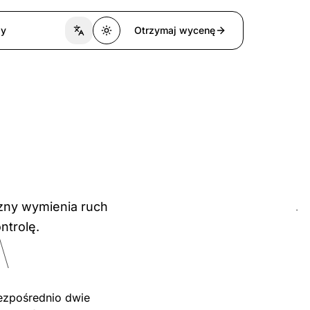
zy
Otrzymaj wycenę
Switch language
Toggle theme
czny wymienia ruch
ntrolę.
bezpośrednio dwie