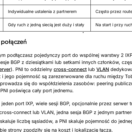
Indywidualne ustalenia z partnerem
Często przez rout
Gdy ruch z jedną siecią jest duży i stały
Na start i przy ru
z połączeń
ym podłączasz pojedynczy port do wspólnej warstwy 2 IXP 
 sesje BGP z dziesiątkami lub setkami innych członków, cz
erver
). PNI to oddzielny
cross-connect
lub
VLAN
dedykowan
rt i jego pojemność są zarezerwowane dla ruchu między To
prowadza się do współdzielenia zasobów: peering publiczny
 PNI poświęca cały port jednemu.
 jeden port IXP, wiele sesji BGP, opcjonalnie przez serwer t
ross-connect lub VLAN, jedna sesja BGP z jednym partne
 skaluje liczbę sąsiadów, a PNI skaluje pojemność do jedne
e strony zgodziły się na koszt i lokalizację łącza.