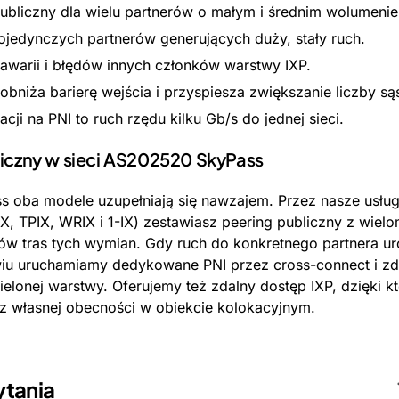
ubliczny dla wielu partnerów o małym i średnim wolumenie
ojedynczych partnerów generujących duży, stały ruch.
 awarii i błędów innych członków warstwy IXP.
obniża barierę wejścia i przyspiesza zwiększanie liczby są
ji na PNI to ruch rzędu kilku Gb/s do jednej sieci.
bliczny w sieci AS202520 SkyPass
oba modele uzupełniają się nawzajem. Przez nasze usługi
X, TPIX, WRIX i 1-IX) zestawiasz peering publiczny z wielo
rów tras tych wymian. Gdy ruch do konkretnego partnera u
iu uruchamiamy dedykowane PNI przez cross-connect i z
lonej warstwy. Oferujemy też zdalny dostęp IXP, dzięki k
ez własnej obecności w obiekcie kolokacyjnym.
ytania