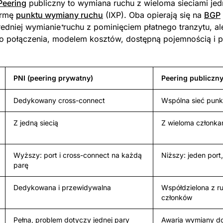
Peering
publiczny to wymiana ruchu z wieloma sieciami je
ormę
punktu wymiany ruchu
(IXP). Oba opierają się na
BGP
redniej wymianie ruchu z pominięciem płatnego tranzytu, ale
 połączenia, modelem kosztów, dostępną pojemnością i p
PNI (peering prywatny)
Peering publiczny
Dedykowany cross-connect
Wspólna sieć pun
Z jedną siecią
Z wieloma członka
Wyższy: port i cross-connect na każdą
Niższy: jeden port
parę
Dedykowana i przewidywalna
Współdzielona z r
członków
Pełna, problem dotyczy jednej pary
Awaria wymiany dot