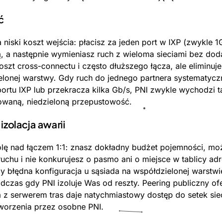
ć
niski koszt wejścia: płacisz za jeden port w IXP (zwykle 1
, a następnie wymieniasz ruch z wieloma sieciami bez dod
oszt cross-connectu i często dłuższego łącza, ale eliminuje
onej warstwy. Gdy ruch do jednego partnera systematyczni
rtu IXP lub przekracza kilka Gb/s, PNI zwykle wychodzi ta
towaną, niedzieloną przepustowość.
 izolacja awarii
olę nad łączem 1:1: znasz dokładny budżet pojemności, mo
ruchu i nie konkurujesz o pasmo ani o miejsce w tablicy a
y błędna konfiguracja u sąsiada na współdzielonej warstw
odczas gdy PNI izoluje Was od reszty. Peering publiczny o
a z serwerem tras daje natychmiastowy dostęp do setek sie
worzenia przez osobne PNI.