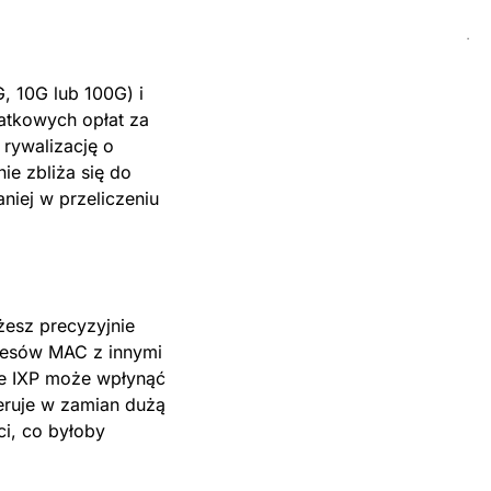
G, 10G lub 100G) i
atkowych opłat za
 rywalizację o
e zbliża się do
niej w przeliczeniu
żesz precyzyjnie
dresów MAC z innymi
ie IXP może wpłynąć
feruje w zamian dużą
ci, co byłoby