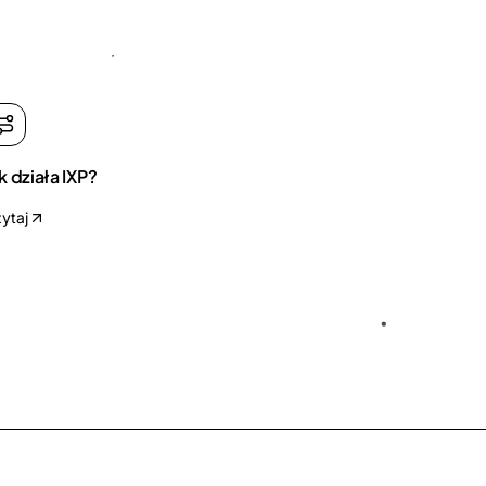
k działa IXP?
ytaj