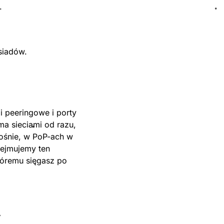
.
siadów.
 peeringowe i porty
ma sieciami od razu,
rośnie, w PoP-ach w
dejmujemy ten
tóremu sięgasz po