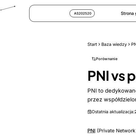
Strona
AS202520
Start
Baza wiedzy
PN
Porównanie
PNI vs p
PNI to dedykowane
przez współdzielo
Ostatnia aktualizacja:
PNI
(Private Network