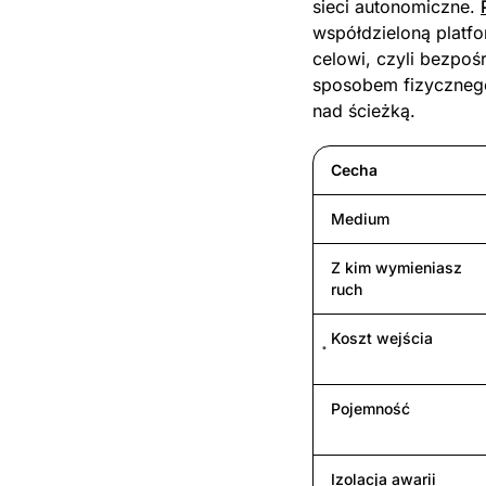
sieci autonomiczne.
współdzieloną platf
celowi, czyli bezpoś
sposobem fizycznego
nad ścieżką.
Cecha
Medium
Z kim wymieniasz
ruch
Koszt wejścia
Pojemność
Izolacja awarii