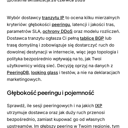
Wybór dostawcy
tranzytu IP
to ocena kilku mierzalnych
kryteriów: głębokości
peeringu
, latencji i jakości tras,
parametrów SLA,
ochrony DDoS
oraz modelu rozliczeń.
Dostawca tranzytu ogłasza Ci pełną
tablicę BGP
lub
trasę domyślną i zobowiązuje się dostarczyć ruch do
dowolnej destynacji w internecie, więc jego topologia i
polityka bezpośrednio wpływają na to, jak Twoi
użytkownicy widzą sieć. Decyzję oprzyj na danych z
PeeringDB
,
looking glass
i testów, a nie na deklaracjach
marketingowych.
Głębokość peeringu i pojemność
Sprawdź, ile sesji peeringowych i na jakich
IXP
utrzymuje dostawca oraz jak duży ruch przenosi
bezpośrednio, zamiast kupować go od własnych
upstreamów. Im głębszy peering w Twoim regionie, tym