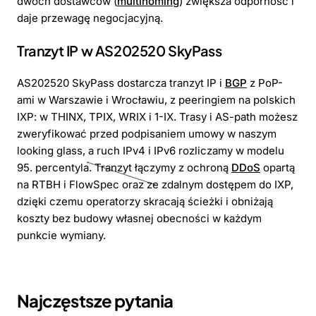
dwóch dostawców (
multihoming
) zwiększa odporność i
daje przewagę negocjacyjną.
Tranzyt IP w AS202520 SkyPass
AS202520 SkyPass dostarcza tranzyt IP i
BGP
z PoP-
ami w Warszawie i Wrocławiu, z peeringiem na polskich
IXP: w THINX, TPIX, WRIX i 1-IX. Trasy i AS-path możesz
zweryfikować przed podpisaniem umowy w naszym
looking glass, a ruch IPv4 i IPv6 rozliczamy w modelu
95. percentyla. Tranzyt łączymy z ochroną
DDoS
opartą
na RTBH i FlowSpec oraz ze zdalnym dostępem do IXP,
dzięki czemu operatorzy skracają ścieżki i obniżają
koszty bez budowy własnej obecności w każdym
punkcie wymiany.
Najczęstsze pytania