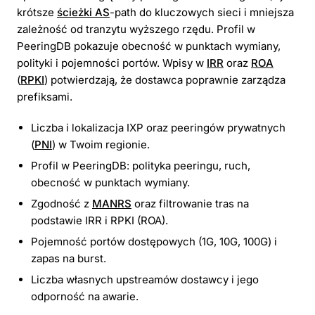
krótsze
ścieżki AS
-path do kluczowych sieci i mniejsza
zależność od tranzytu wyższego rzędu. Profil w
PeeringDB pokazuje obecność w punktach wymiany,
polityki i pojemności portów. Wpisy w
IRR
oraz
ROA
(
RPKI
) potwierdzają, że dostawca poprawnie zarządza
prefiksami.
Liczba i lokalizacja IXP oraz peeringów prywatnych
(
PNI
) w Twoim regionie.
Profil w PeeringDB: polityka peeringu, ruch,
obecność w punktach wymiany.
Zgodność z
MANRS
oraz filtrowanie tras na
podstawie IRR i RPKI (ROA).
Pojemność portów dostępowych (1G, 10G, 100G) i
zapas na burst.
Liczba własnych upstreamów dostawcy i jego
odporność na awarie.