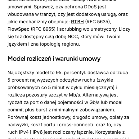
umownymi. Sprawdź, czy ochrona DDoS jest
wbudowana w tranzyt, czy jest dodatkową usługą, oraz
jakie mechanizmy obejmuje:
RTBH
(RFC 5635),
FlowSpec
(RFC 8955) i
scrubbing
wolumetryczny. Liczy
się też dostępny całą dobę NOC, który mówi Twoim
językiem i zna topologię regionu.
Model rozliczeń i warunki umowy
Najczęstszy model to 95. percentyl: dostawca odrzuca
5 procent najwyższych odczytów ruchu (zwykle
próbkowanych co 5 minut w cyklu miesięcznym) i
rozlicza pozostały szczyt w Mb/s. Alternatywą jest
ryczałt za port o danej pojemności w Gb/s lub model
commit plus burst z minimalnym zobowiązaniem.
Porównaj koszt jednostkowy, długość umowy, opłaty za
nadwyżki, koszt portu i cross-connectu oraz to, czy
ruch IPv4 i
IPv6
jest rozliczany łącznie. Korzystanie z