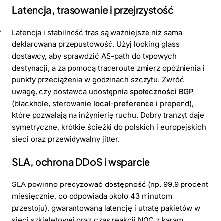
Latencja, trasowanie i przejrzystość
Latencja i stabilność tras są ważniejsze niż sama
deklarowana przepustowość. Użyj looking glass
dostawcy, aby sprawdzić AS-path do typowych
destynacji, a za pomocą traceroute zmierz opóźnienia i
punkty przeciążenia w godzinach szczytu. Zwróć
uwagę, czy dostawca udostępnia
społeczności BGP
(blackhole, sterowanie
local-preference
i prepend),
które pozwalają na inżynierię ruchu. Dobry tranzyt daje
symetryczne, krótkie ścieżki do polskich i europejskich
sieci oraz przewidywalny jitter.
SLA, ochrona DDoS i wsparcie
SLA powinno precyzować dostępność (np. 99,9 procent
miesięcznie, co odpowiada około 43 minutom
przestoju), gwarantowaną latencję i utratę pakietów w
sieci szkieletowej oraz czas reakcji NOC z karami